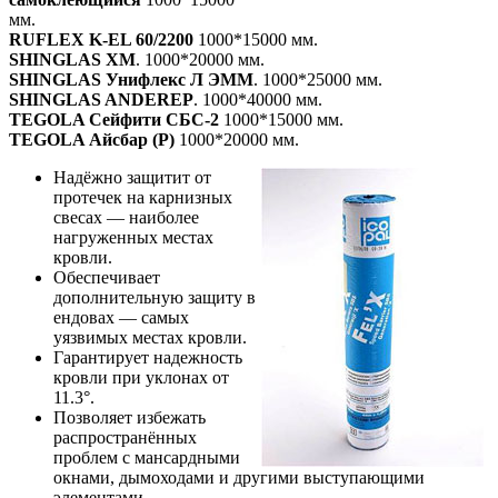
мм.
RUFLEX K-EL 60/2200
1000*15000 мм.
SHINGLAS XM
. 1000*20000 мм.
SHINGLAS Унифлекс Л ЭММ
. 1000*25000 мм.
SHINGLAS ANDEREP
. 1000*40000 мм.
TEGOLA Сейфити СБС-2
1000*15000 мм.
TEGOLA Айсбар (Р)
1000*20000 мм.
Надёжно защитит от
протечек на карнизных
свесах — наиболее
нагруженных местах
кровли.
Обеспечивает
дополнительную защиту в
ендовах — самых
уязвимых местах кровли.
Гарантирует надежность
кровли при уклонах от
11.3°.
Позволяет избежать
распространённых
проблем с мансардными
окнами, дымоходами и другими выступающими
элементами.