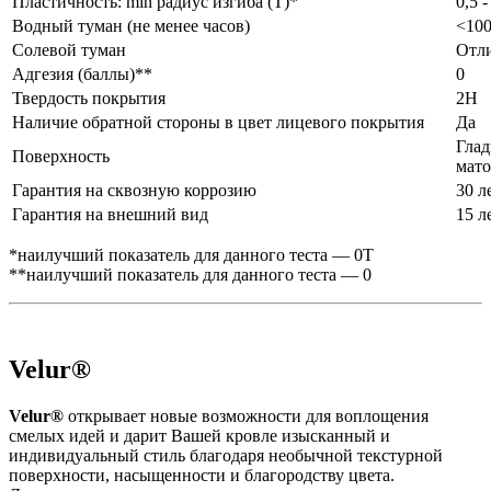
Пластичность: min радиус изгиба (Т)*
0,5 -
Водный туман (не менее часов)
<10
Солевой туман
Отл
Адгезия (баллы)**
0
Твердость покрытия
2H
Наличие обратной стороны в цвет лицевого покрытия
Да
Глад
Поверхность
мато
Гарантия на сквозную коррозию
30 л
Гарантия на внешний вид
15 л
*наилучший показатель для данного теста — 0Т
**наилучший показатель для данного теста — 0
Velur®
Velur®
открывает новые возможности для воплощения
смелых идей и дарит Вашей кровле изысканный и
индивидуальный стиль благодаря необычной текстурной
поверхности, насыщенности и благородству цвета.