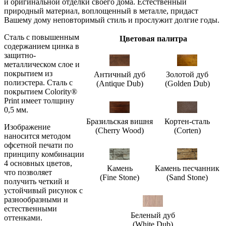
и оригинальной отделки своего дома. Естественный
природный материал, воплощенный в металле, придаст
Вашему дому неповторимый стиль и прослужит долгие годы.
Сталь c повышенным
Цветовая палитра
содержанием цинка в
защитно-
металлическом слое и
покрытием из
Античный дуб
Золотой дуб
полиэстера. Сталь с
(Antique Dub)
(Golden Dub)
покрытием Colority®
Print имеет толщину
0,5 мм.
Бразильская вишня
Кортен-сталь
Изображение
(Cherry Wood)
(Corten)
наносится методом
офсетной печати по
принципу комбинации
4 основных цветов,
Камень
Камень песчанник
что позволяет
(Fine Stone)
(Sand Stone)
получить четкий и
устойчивый рисунок с
разнообразными и
естественными
Беленый дуб
оттенками.
(White Dub)