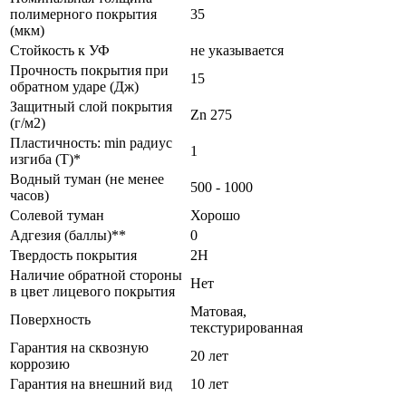
полимерного покрытия
35
(мкм)
Стойкость к УФ
не указывается
Прочность покрытия при
15
обратном ударе (Дж)
Защитный слой покрытия
Zn 275
(г/м2)
Пластичность: min радиус
1
изгиба (Т)*
Водный туман (не менее
500 - 1000
часов)
Солевой туман
Хорошо
Адгезия (баллы)**
0
Твердость покрытия
2H
Наличие обратной стороны
Нет
в цвет лицевого покрытия
Матовая,
Поверхность
текстурированная
Гарантия на сквозную
20 лет
коррозию
Гарантия на внешний вид
10 лет