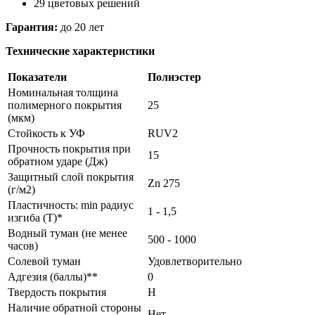
29 цветовых решений
Гарантия:
до 20 лет
Технические характеристики
Показатели
Полиэстер
Номинальная толщина
полимерного покрытия
25
(мкм)
Стойкость к УФ
RUV2
Прочность покрытия при
15
обратном ударе (Дж)
Защитный слой покрытия
Zn 275
(г/м2)
Пластичность: min радиус
1 - 1,5
изгиба (Т)*
Водный туман (не менее
500 - 1000
часов)
Солевой туман
Удовлетворительно
Адгезия (баллы)**
0
Твердость покрытия
H
Наличие обратной стороны
Нет