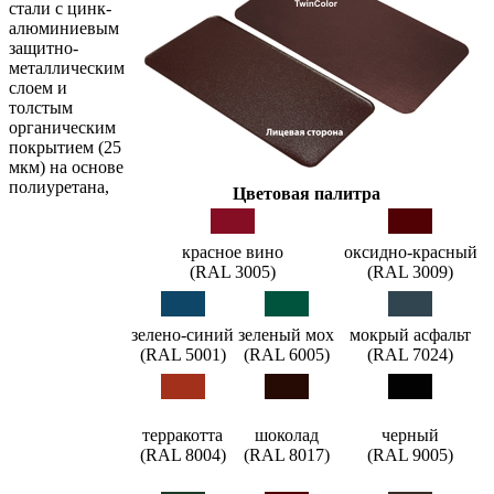
стали с цинк-
алюминиевым
защитно-
металлическим
слоем и
толстым
органическим
покрытием (25
мкм) на основе
полиуретана,
Цветовая палитра
красное вино
оксидно-красный
(RAL 3005)
(RAL 3009)
зелено-синий
зеленый мох
мокрый асфальт
(RAL 5001)
(RAL 6005)
(RAL 7024)
терракотта
шоколад
черный
(RAL 8004)
(RAL 8017)
(RAL 9005)