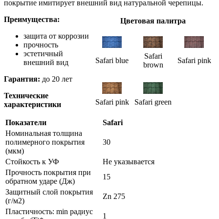
покрытие имитирует внешний вид натуральной черепицы.
Преимущества:
Цветовая палитра
защита от коррозии
прочность
эстетичный
Safari
Safari blue
Safari pink
внешний вид
brown
Гарантия:
до 20 лет
Технические
Safari pink
Safari green
характеристики
Показатели
Safari
Номинальная толщина
полимерного покрытия
30
(мкм)
Стойкость к УФ
Не указывается
Прочность покрытия при
15
обратном ударе (Дж)
Защитный слой покрытия
Zn 275
(г/м2)
Пластичность: min радиус
1