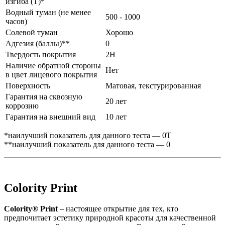
изгиба (Т)*
Водный туман (не менее
500 - 1000
часов)
Солевой туман
Хорошо
Адгезия (баллы)**
0
Твердость покрытия
2H
Наличие обратной стороны
Нет
в цвет лицевого покрытия
Поверхность
Матовая, текстурированная
Гарантия на сквозную
20 лет
коррозию
Гарантия на внешний вид
10 лет
*наилучший показатель для данного теста — 0Т
**наилучший показатель для данного теста — 0
Colority Print
Colority® Print
– настоящее открытие для тех, кто
предпочитает эстетику природной красоты для качественной