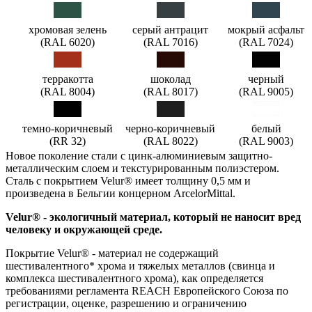
хромовая зелень
серый антрацит
мокрый асфальт
(RAL 6020)
(RAL 7016)
(RAL 7024)
терракотта
шоколад
черный
(RAL 8004)
(RAL 8017)
(RAL 9005)
темно-коричневый
черно-коричневый
белый
(RR 32)
(RAL 8022)
(RAL 9003)
Новое поколение стали с цинк-алюминиевым защитно-
металлическим слоем и текстурированным полиэстером.
Сталь с покрытием Velur® имеет толщину 0,5 мм и
произведена в Бельгии концерном ArcelorMittal.
Velur® - экологичный материал, который не наносит вред
человеку и окружающей среде.
Покрытие Velur® - материал не содержащий
шестивалентного* хрома и тяжелых металлов (свинца и
комплекса шестивалентного хрома), как определяется
требованиями регламента REACH Европейского Союза по
регистрации, оценке, разрешению и ограничению