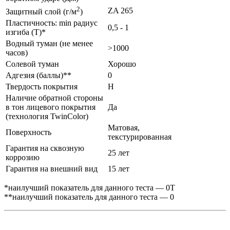
2
ZA 265
Защитный слой (г/м
)
Пластичность: min радиус
0,5 - 1
изгиба (Т)*
Водный туман (не менее
>1000
часов)
Солевой туман
Хорошо
Адгезия (баллы)**
0
Твердость покрытия
H
Наличие обратной стороны
в тон лицевого покрытия
Да
(технология TwinColor)
Матовая,
Поверхность
текстурированная
Гарантия на сквозную
25 лет
коррозию
Гарантия на внешний вид
15 лет
*наилучший показатель для данного теста — 0Т
**наилучший показатель для данного теста — 0