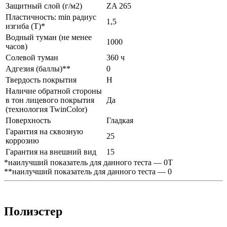
Защитный слой (г/м2)
ZA 265
Пластичность: min радиус
1,5
изгиба (Т)*
Водный туман (не менее
1000
часов)
Солевой туман
360 ч
Адгезия (баллы)**
0
Твердость покрытия
H
Наличие обратной стороны
в тон лицевого покрытия
Да
(технология TwinColor)
Поверхность
Гладкая
Гарантия на сквозную
25
коррозию
Гарантия на внешний вид
15
*наилучший показатель для данного теста — 0Т
**наилучший показатель для данного теста — 0
Полиэстер