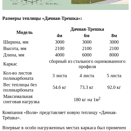
Размеры теплицы «Дачная-Трешка»:
Дачная-Трешка
Модель
4м
6м
8м
Ширина, мм
3000
3000
3000
Высота, мм
2100
2100
2100
Длина, мм
4000
6000
8000
сборный из стального оцинкованного
Каркас
профиля
Кол-во листов
3 листа
4 листа
5 листа
поликарбоната
Вес теплицы без
54.6 кг
73.3 кг
92.0 кг
поликарбоната
Максимальная
2
180 кг на 1м
снеговая нагрузка
Компания «Воля» представляет новую теплицу «Дачная-
Трёшка».
Впервые в особо нагруженных местах каркаса был применен